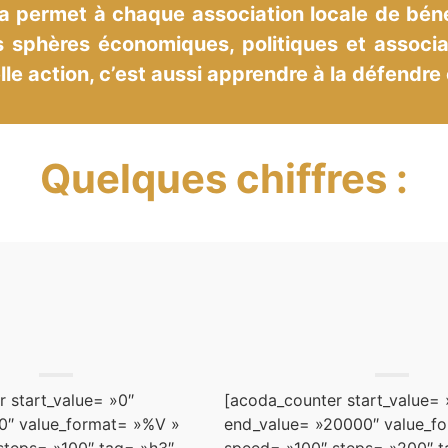
 permet à chaque association locale de bénéfic
sphères économiques, politiques et associati
e action, c’est aussi apprendre à la défendre e
Quelques chiffres :
 start_value= »0″
[acoda_counter start_value= 
0″ value_format= »%V »
end_value= »20000″ value_f