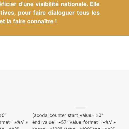
ier d’une visibilité nationale. Elle
ves, pour faire dialoguer tous les
t la faire connaître !
»0″
[acoda_counter start_value= »0″
ormat= »%V »
end_value= »57″ value_format= »%V »