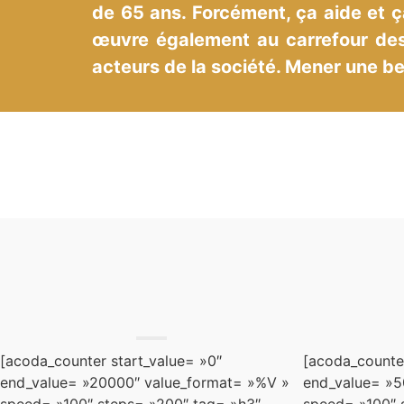
de 65 ans. Forcément, ça aide et ça
œuvre également au carrefour des 
acteurs de la société. Mener une bell
[acoda_counter start_value= »0″
[acoda_counter
end_value= »20000″ value_format= »%V »
end_value= »5