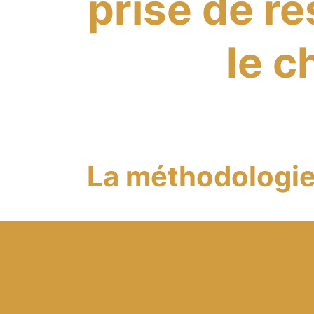
prise de r
le c
La méthodologi