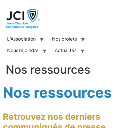
L’Association
Nos projets
Nous rejoindre
Actualités
CYE : Un concours valorisant l’entrepreneuriat et l’innovation
Nos ressources
Nos ressources
Retrouvez nos derniers
communiqués de presse