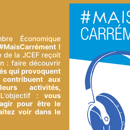
bre Économique
#MaisCarrément !
 de la JCEF reçoit
n : faire découvrir
és qui provoquent
 contribuent aux
rs activités,
L’objectif :
vous
agir pour être le
tez voir dans le