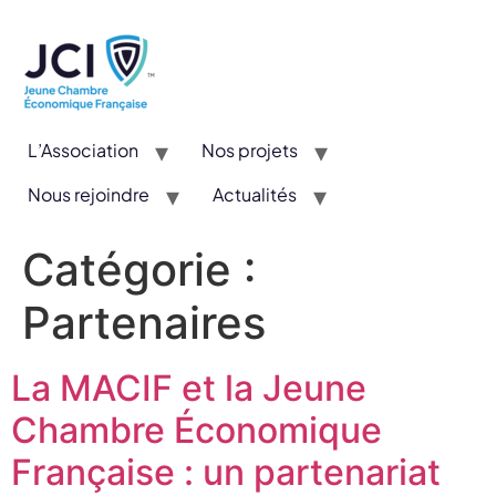
L’Association
Nos projets
Nous rejoindre
Actualités
CYE : Un concours valorisant l’entrepreneuriat et l’innovation
Catégorie :
Partenaires
La MACIF et la Jeune
Chambre Économique
Française : un partenariat