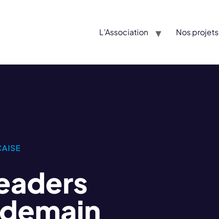
L’Association
Nos projets
AISE
leaders
 demain