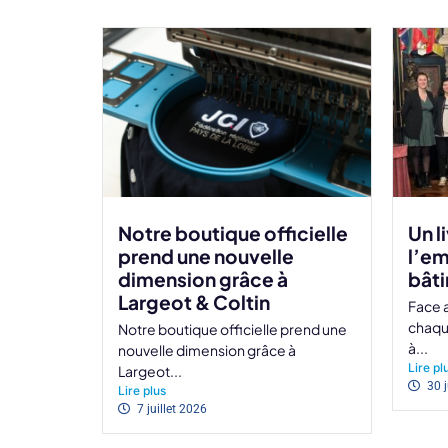
Notre boutique officielle
Un l
prend une nouvelle
l’em
dimension grâce à
bât
Largeot & Coltin
Face 
chaque
Notre boutique officielle prend une
à...
nouvelle dimension grâce à
Lire pl
Largeot...
30 
Lire plus
7 juillet 2026