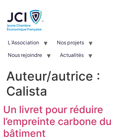
L’Association
Nos projets
Nous rejoindre
Actualités
CYE : Un concours valorisant l’entrepreneuriat et l’innovation
Auteur/autrice :
Calista
Un livret pour réduire
l’empreinte carbone du
bâtiment