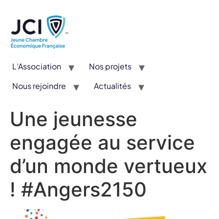
L’Association
Nos projets
Nous rejoindre
Actualités
CYE : Un concours valorisant l’entrepreneuriat et l’innovation
Une jeunesse
engagée au service
d’un monde vertueux
! #Angers2150