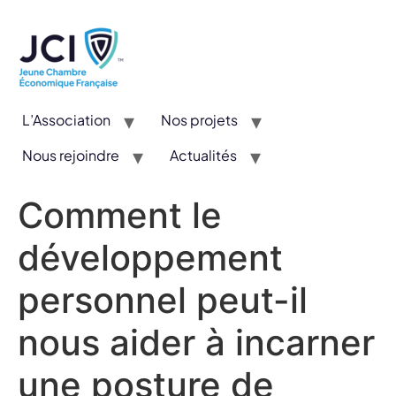
L’Association
Nos projets
Nous rejoindre
Actualités
CYE : Un concours valorisant l’entrepreneuriat et l’innovation
Comment le
développement
personnel peut-il
nous aider à incarner
une posture de