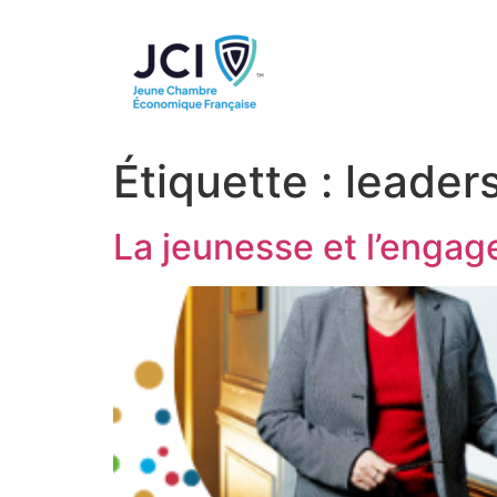
Étiquette :
leader
La jeunesse et l’engag