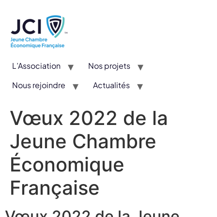
L’Association
Nos projets
Nous rejoindre
Actualités
CYE : Un concours valorisant l’entrepreneuriat et l’innovation
Vœux 2022 de la
Jeune Chambre
Économique
Française
Vœux 2022 de la Jeune