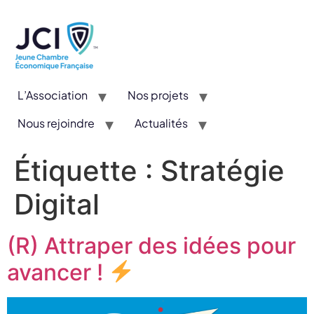
L’Association
Nos projets
Nous rejoindre
Actualités
CYE : Un concours valorisant l’entrepreneuriat et l’innovation
Étiquette :
Stratégie
Digital
(R) Attraper des idées pour
avancer !