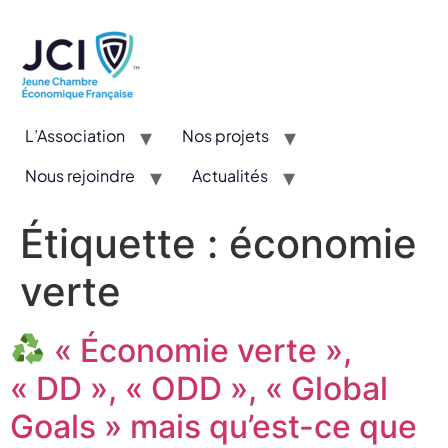
L’Association
Nos projets
Nous rejoindre
Actualités
CYE : Un concours valorisant l’entrepreneuriat et l’innovation
Étiquette :
économie
verte
« Économie verte »,
« DD », « ODD », « Global
Goals » mais qu’est-ce que