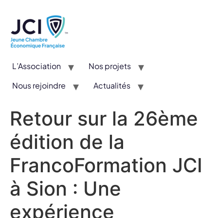
L’Association
Nos projets
Nous rejoindre
Actualités
CYE : Un concours valorisant l’entrepreneuriat et l’innovation
Retour sur la 26ème
édition de la
FrancoFormation JCI
à Sion : Une
expérience