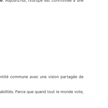
ie
. Aujourd’hui, l’Europe est confrontée à une
entité commune avec une vision partagée de
nsabilités. Parce que quand tout le monde vote,