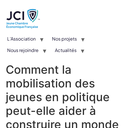
L’Association
Nos projets
Nous rejoindre
Actualités
CYE : Un concours valorisant l’entrepreneuriat et l’innovation
Comment la
mobilisation des
jeunes en politique
peut-elle aider à
construire un monde