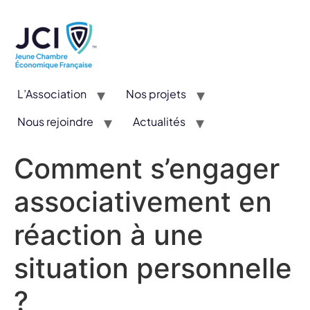
L’Association
Nos projets
Nous rejoindre
Actualités
CYE : Un concours valorisant l’entrepreneuriat et l’innovation
Comment s’engager
associativement en
réaction à une
situation personnelle
?