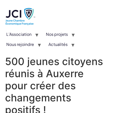
L’Association
Nos projets
Nous rejoindre
Actualités
CYE : Un concours valorisant l’entrepreneuriat et l’innovation
500 jeunes citoyens
réunis à Auxerre
pour créer des
changements
positifs !