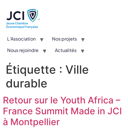
L’Association
Nos projets
Nous rejoindre
Actualités
CYE : Un concours valorisant l’entrepreneuriat et l’innovation
Étiquette :
Ville
durable
Retour sur le Youth Africa –
France Summit Made in JCI
à Montpellier