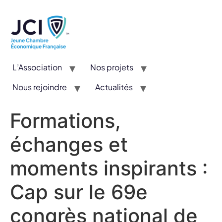
L’Association
Nos projets
Nous rejoindre
Actualités
CYE : Un concours valorisant l’entrepreneuriat et l’innovation
Formations,
échanges et
moments inspirants :
Cap sur le 69e
congrès national de