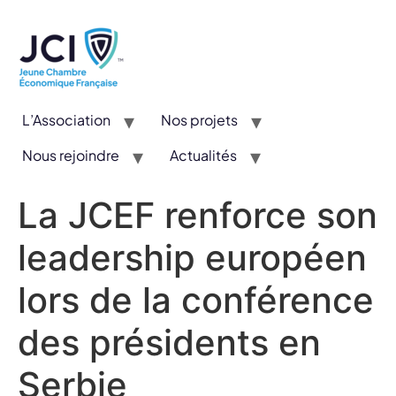
L’Association
Nos projets
Nous rejoindre
Actualités
CYE : Un concours valorisant l’entrepreneuriat et l’innovation
La JCEF renforce son
leadership européen
lors de la conférence
des présidents en
Serbie