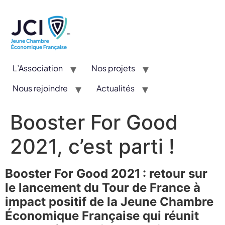
L’Association
Nos projets
Nous rejoindre
Actualités
CYE : Un concours valorisant l’entrepreneuriat et l’innovation
Booster For Good
2021, c’est parti !
Booster For Good 2021 : retour sur
le lancement du Tour de France à
impact positif de la Jeune Chambre
Économique Française qui réunit